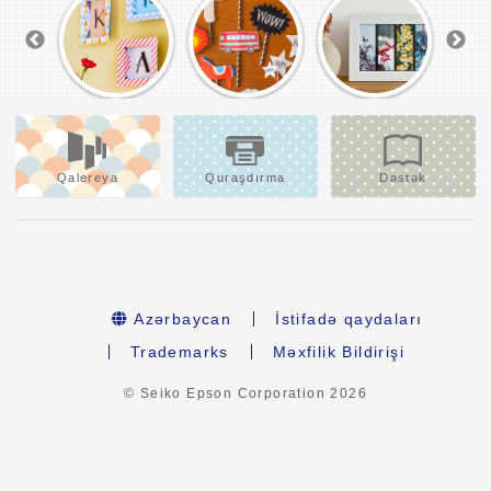
Qalereya
Quraşdırma
Dəstək
Azərbaycan
İstifadə qaydaları
Trademarks
Məxfilik Bildirişi
© Seiko Epson Corporation
2026