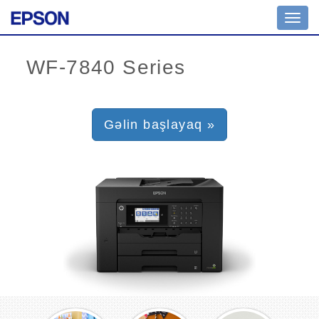
Toggl
navig
Gəlin başlayaq »