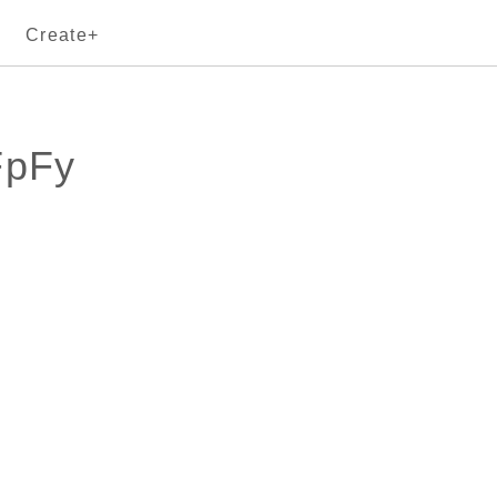
Create+
FpFy