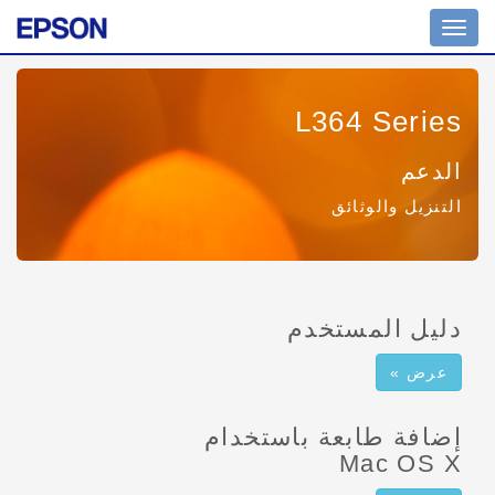
تبديل
التنقل
L364 Series
الدعم
التنزيل والوثائق
دليل المستخدم
عرض »
إضافة طابعة باستخدام
Mac OS X