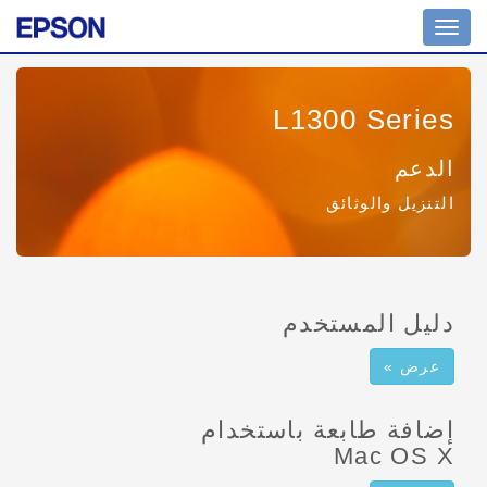
تبديل
التنقل
L1300 Series
الدعم
التنزيل والوثائق
دليل المستخدم
عرض »
إضافة طابعة باستخدام
Mac OS X