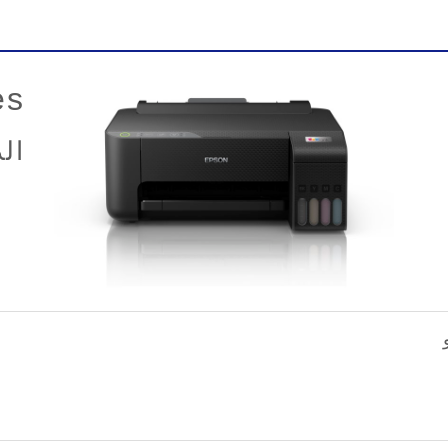
es
ال