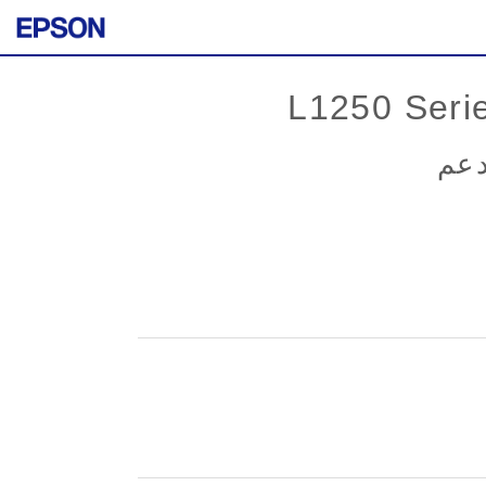
L1250 Seri
دعم