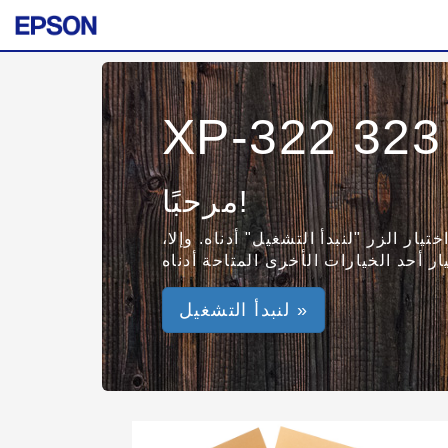
XP-322 323
مرحبًا!
يار الزر "لنبدأ التشغيل" أدناه. وإلا،
لنبدأ التشغيل »