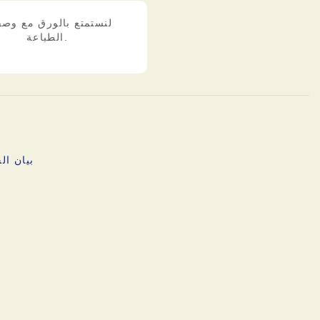
لنستمتع بالورق مع وص
الطباعة.
بيان ا