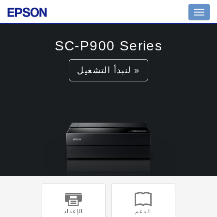
Toggl
navig
SC-P900 Series
لنبدأ التشغيل »
الدعم
الإعداد