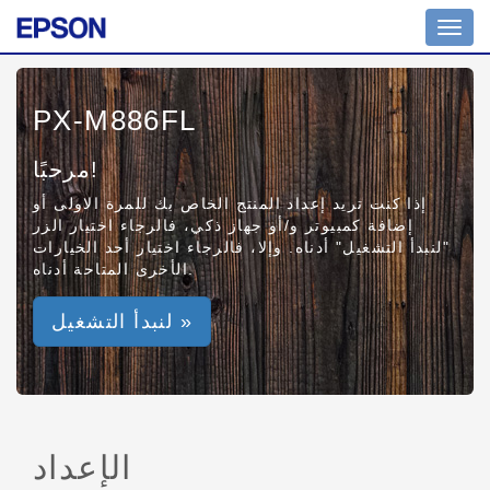
Toggl
navig
PX-M886FL
مرحبًا!
إذا كنت تريد إعداد المنتج الخاص بك للمرة الاولى أو
إضافة كمبيوتر و/أو جهاز ذكي، فالرجاء اختيار الزر
"لنبدأ التشغيل" أدناه. وإلا، فالرجاء اختيار أحد الخيارات
الأخرى المتاحة أدناه.
لنبدأ التشغيل »
الإعداد