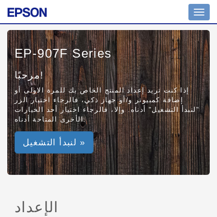
Toggl
navig
EP-907F Series
مرحبًا!
إذا كنت تريد إعداد المنتج الخاص بك للمرة الاولى أو
إضافة كمبيوتر و/أو جهاز ذكي، فالرجاء اختيار الزر
"لنبدأ التشغيل" أدناه. وإلا، فالرجاء اختيار أحد الخيارات
الأخرى المتاحة أدناه.
لنبدأ التشغيل »
الإعداد