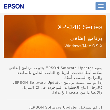
تبديل
التنقل
XP-340 Series
برنامج إضافي
Windows/Mac OS X
يقوم EPSON Software Updater بتثبيت برنامج إضافي.
يمكنه أيضًا تحديث البرنامج الثابت الخاص بالطابعة
والبرامج المثبتة، أيضًا.
إذا لم يتم تثبيت برنامج EPSON Software Updater،
فالرجاء اتباع الخطوات الموجودة في [2 التنزيل
والاتصال] من صفحة [الإعداد].
1. قم بتشغيل EPSON Software Updater.