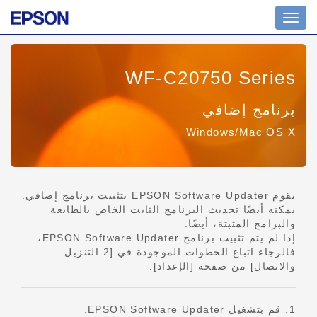
تبديل
التنقل
WF-C20750 Series
برنامج إضافي
Windows/Mac OS X
يقوم EPSON Software Updater بتثبيت برنامج إضافي.
يمكنه أيضًا تحديث البرنامج الثابت الخاص بالطابعة
والبرامج المثبتة، أيضًا.
إذا لم يتم تثبيت برنامج EPSON Software Updater،
فالرجاء اتباع الخطوات الموجودة في [2 التنزيل
والاتصال] من صفحة [الإعداد].
1. قم بتشغيل EPSON Software Updater.