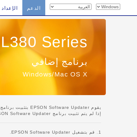
الدعم
الإعداد
L380 Series
برنامج إضافي
Windows/Mac OS X
يقوم EPSON Software Updater بتثبيت برنامج إضافي. يمكنه أيضًا تحديث البرنامج الثابت الخاص بالطابعة والبرامج المثبتة، أيضًا.
إذا لم يتم تثبيت برنامج EPSON Software Updater، فالرجاء اتباع الخطوات الموجودة في [2 التنزيل والاتصال] من صفحة [الإعداد].
1. قم بتشغيل EPSON Software Updater.